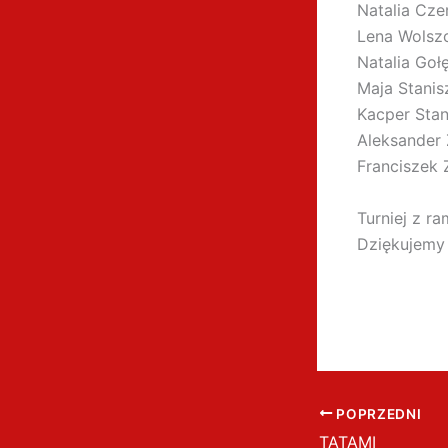
Natalia Cze
Lena Wols
Natalia Goł
Maja Stani
Kacper Stan
Aleksander 
Franciszek
Turniej z r
Dziękujemy
POPRZEDNI
TATAMI