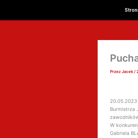
Przejdź
Stron
do
treści
Pucha
Przez
Jacek
/
20.05.2023 
Burmistrza 
zawodnikó
W konkurenc
Gabriela B