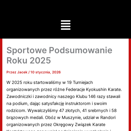
Przejdź
do
treści
Menu
Sportowe Podsumowanie
Roku 2025
Przez
Jacek
/
10 stycznia, 2026
W 2025 roku startowaliśmy w 19 Turniejach
organizowanych przez różne Federacje Kyokushin Karate.
Zawodniczki i zawodnicy naszego Klubu 146 razy stawali
na podium, dając satysfakcję instruktorom i swoim
rodzicom. Wywalczyliśmy 47 złotych, 41 srebrnych i 58
brązowych medali. Obóz w Muszynie, udział w Randori
organizowanych przez Okręgowy Związek Karate